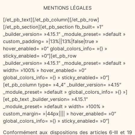
MENTIONS LÉGALES
[/et_pb_text][/et_pb_column][/et_pb_row]
[/et_pb_section][et_pb_section fb_built= »1″
_builder_version= »4.15.1″ _module_preset= »default »
custom_padding= »|13%||13%|false|true »
hover_enabled= »0″ global_colors_info= »{} »
sticky_enabled= »0″][et_pb_row
_builder_version= »4.15.1″ _module_preset= »default »
width= »100% » hover_enabled= »0″
global_colors_info= »{} » sticky_enabled= »0″]
[et_pb_column type= »4_4″ _builder_version= »4.15″
_module_preset= »default » global_colors_info= »{} »]
[et_pb_text _builder_version= »4.15.1″
_module_preset= »default » width= »100% »
custom_margin= »|44px|||| » hover_enabled= »0″
global_colors_info= »{} » sticky_enabled= »0″]
Conformément aux dispositions des articles 6-III et 19