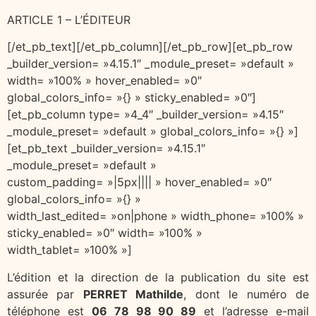
ARTICLE 1 – L’ÉDITEUR
[/et_pb_text][/et_pb_column][/et_pb_row][et_pb_row
_builder_version= »4.15.1″ _module_preset= »default »
width= »100% » hover_enabled= »0″
global_colors_info= »{} » sticky_enabled= »0″]
[et_pb_column type= »4_4″ _builder_version= »4.15″
_module_preset= »default » global_colors_info= »{} »]
[et_pb_text _builder_version= »4.15.1″
_module_preset= »default »
custom_padding= »|5px|||| » hover_enabled= »0″
global_colors_info= »{} »
width_last_edited= »on|phone » width_phone= »100% »
sticky_enabled= »0″ width= »100% »
width_tablet= »100% »]
L’édition et la direction de la publication du site est
assurée par
PERRET Mathilde
, dont le numéro de
téléphone est
06 78 98 90 89
et l’adresse e-mail