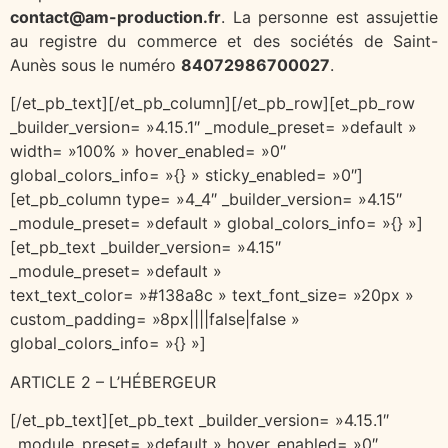
contact@am-
production.fr
. La personne est assujettie
au registre du commerce et des sociétés de Saint-
Aunès sous le numéro
84072986700027
.
[/et_pb_text][/et_pb_column][/et_pb_row][et_pb_row
_builder_version= »4.15.1″ _module_preset= »default »
width= »100% » hover_enabled= »0″
global_colors_info= »{} » sticky_enabled= »0″]
[et_pb_column type= »4_4″ _builder_version= »4.15″
_module_preset= »default » global_colors_info= »{} »]
[et_pb_text _builder_version= »4.15″
_module_preset= »default »
text_text_color= »#138a8c » text_font_size= »20px »
custom_padding= »8px||||false|false »
global_colors_info= »{} »]
ARTICLE 2 – L’HÉBERGEUR
[/et_pb_text][et_pb_text _builder_version= »4.15.1″
_module_preset= »default » hover_enabled= »0″