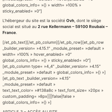
global_colors_info= »{} » width= »100% »
sticky_enabled= »0″]
L’hébergeur du site est la société
Ovh
, dont le siège
social est situé au
2 rue Kellermann – 59100 Roubaix –
France
.
[/et_pb_text][/et_pb_column][/et_pb_row][et_pb_row
_builder_version= »4.15.1″ _module_preset= »default »
width= »100% » hover_enabled= »0″
global_colors_info= »{} » sticky_enabled= »0″]
[et_pb_column type= »4_4″ _builder_version= »4.15″
_module_preset= »default » global_colors_info= »{} »]
[et_pb_text _builder_version= »4.15″
_module_preset= »default »
text_text_color= »#138a8c » text_font_size= »20px »
custom_padding= »8px||||false|false »
global_colors_info= »{} »]
ARTICLE 3 – ACCÈS AU SITE