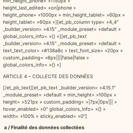
min_height_phone= »1150px »
height_last_edited= »on|phone »
height_phone= »1000px » min_height_tablet= »60px »
height_tablet= »60px »][et_pb_column type= »4_4″
_builder_version= »4.15″ _module_preset= »default »
global_colors_info= »{} »][et_pb_text
_builder_version= »4.15″ _module_preset= »default »
text_text_color= »#138a8c » text_font_size= »20px »
custom_padding= »8px||||false|false »
global_colors_info= »{} »]
ARTICLE 4 – COLLECTE DES DONNÉES
[/et_pb_text][et_pb_text _builder_version= »4.15.1″
_module_preset= »default » min_height= »100px »
height= »521px » custom_padding= »|7px|0px||| »
hover_enabled= »0″ global_colors_info= »{} »
width= »100% » sticky_enabled= »0″]
a / Finalité des données collectées