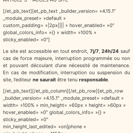
[/et_pb_text][et_pb_text _builder_version= »4.15.1″
_module_preset= »default »
custom_padding= »|2px|||| » hover_enabled= »0″
global_colors_info= »{} » width= »100% »
sticky_enabled= »0″]
Le site est accessible en tout endroit,
7j/7
,
24h/24
sauf
cas de force majeure, interruption programmée ou non
et pouvant découlant d’une nécessité de maintenance.
En cas de modification, interruption ou suspension du
site, l’editeur
ne saurait
être tenu
responsable
.
[/et_pb_text][/et_pb_column][/et_pb_row][et_pb_row
_builder_version= »4.15.1″ _module_preset= »default »
width= »100% » min_height= »60px » height= »60px »
hover_enabled= »0″ global_colors_info= »{} »
sticky_enabled= »0″
min_height_last_edited= »on|phone »