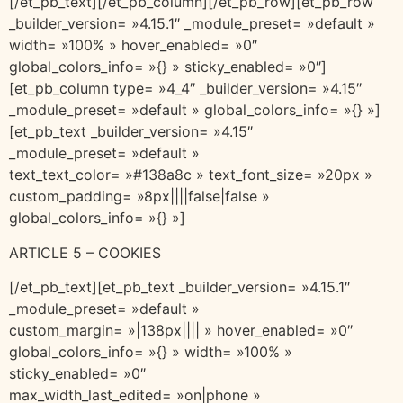
[/et_pb_text][/et_pb_column][/et_pb_row][et_pb_row
_builder_version= »4.15.1″ _module_preset= »default »
width= »100% » hover_enabled= »0″
global_colors_info= »{} » sticky_enabled= »0″]
[et_pb_column type= »4_4″ _builder_version= »4.15″
_module_preset= »default » global_colors_info= »{} »]
[et_pb_text _builder_version= »4.15″
_module_preset= »default »
text_text_color= »#138a8c » text_font_size= »20px »
custom_padding= »8px||||false|false »
global_colors_info= »{} »]
ARTICLE 5 – COOKIES
[/et_pb_text][et_pb_text _builder_version= »4.15.1″
_module_preset= »default »
custom_margin= »|138px|||| » hover_enabled= »0″
global_colors_info= »{} » width= »100% »
sticky_enabled= »0″
max_width_last_edited= »on|phone »