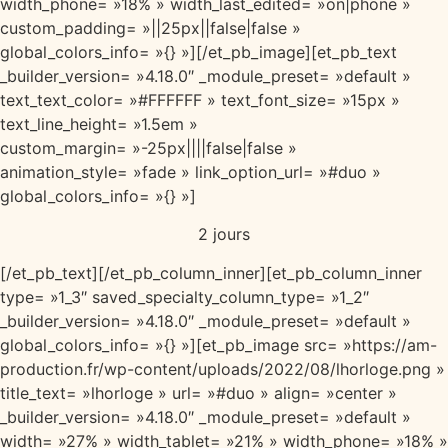
width_phone= »18% » width_last_edited= »on|phone »
custom_padding= »||25px||false|false »
global_colors_info= »{} »][/et_pb_image][et_pb_text
_builder_version= »4.18.0″ _module_preset= »default »
text_text_color= »#FFFFFF » text_font_size= »15px »
text_line_height= »1.5em »
custom_margin= »-25px||||false|false »
animation_style= »fade » link_option_url= »#duo »
global_colors_info= »{} »]
2 jours
[/et_pb_text][/et_pb_column_inner][et_pb_column_inner
type= »1_3″ saved_specialty_column_type= »1_2″
_builder_version= »4.18.0″ _module_preset= »default »
global_colors_info= »{} »][et_pb_image src= »https://am-
production.fr/wp-content/uploads/2022/08/lhorloge.png »
title_text= »lhorloge » url= »#duo » align= »center »
_builder_version= »4.18.0″ _module_preset= »default »
width= »27% » width_tablet= »21% » width_phone= »18% »