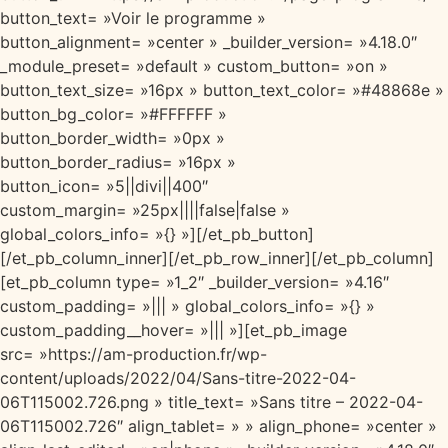
button_text= »Voir le programme »
button_alignment= »center » _builder_version= »4.18.0″
_module_preset= »default » custom_button= »on »
button_text_size= »16px » button_text_color= »#48868e »
button_bg_color= »#FFFFFF »
button_border_width= »0px »
button_border_radius= »16px »
button_icon= »5||divi||400″
custom_margin= »25px||||false|false »
global_colors_info= »{} »][/et_pb_button]
[/et_pb_column_inner][/et_pb_row_inner][/et_pb_column]
[et_pb_column type= »1_2″ _builder_version= »4.16″
custom_padding= »||| » global_colors_info= »{} »
custom_padding__hover= »||| »][et_pb_image
src= »https://am-production.fr/wp-
content/uploads/2022/04/Sans-titre-2022-04-
06T115002.726.png » title_text= »Sans titre – 2022-04-
06T115002.726″ align_tablet= » » align_phone= »center »