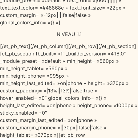
_module_preset= »default » text_font= »|600||||||| »
text_text_color= »#48868e » text_font_size= »22px »
custom_margin= »-12px||||false|false »
global_colors_info= »{} »]
NIVEAU 1.1
[/et_pb_text][/et_pb_column][/et_pb_row][/et_pb_section]
[et_pb_section fb_built= »1″ _builder_version= »4.18.0″
_module_preset= »default » min_height= »560px »
min_height_tablet= »560px »
min_height_phone= »995px »
min_height_last_edited= »on|phone » height= »370px »
custom_padding= »|13%||13%|false|true »
hover_enabled= »0″ global_colors_info= »{} »
height_last_edited= »on|phone » height_phone= »1000px »
sticky_enabled= »0″
custom_margin_last_edited= »on|phone »
custom_margin_phone= »||30px||false|false »
height_tablet= »370px »][et_pb_row