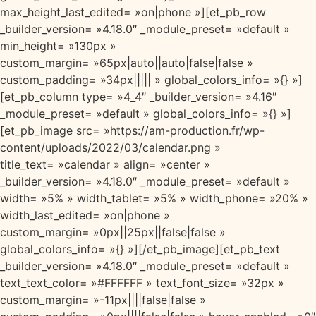
max_height_last_edited= »on|phone »][et_pb_row
_builder_version= »4.18.0″ _module_preset= »default »
min_height= »130px »
custom_margin= »65px|auto||auto|false|false »
custom_padding= »34px||||| » global_colors_info= »{} »]
[et_pb_column type= »4_4″ _builder_version= »4.16″
_module_preset= »default » global_colors_info= »{} »]
[et_pb_image src= »https://am-production.fr/wp-
content/uploads/2022/03/calendar.png »
title_text= »calendar » align= »center »
_builder_version= »4.18.0″ _module_preset= »default »
width= »5% » width_tablet= »5% » width_phone= »20% »
width_last_edited= »on|phone »
custom_margin= »0px||25px||false|false »
global_colors_info= »{} »][/et_pb_image][et_pb_text
_builder_version= »4.18.0″ _module_preset= »default »
text_text_color= »#FFFFFF » text_font_size= »32px »
custom_margin= »-11px||||false|false »