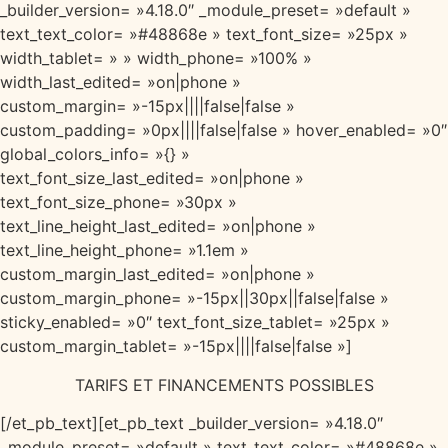
_builder_version= »4.18.0″ _module_preset= »default »
text_text_color= »#48868e » text_font_size= »25px »
width_tablet= » » width_phone= »100% »
width_last_edited= »on|phone »
custom_margin= »-15px||||false|false »
custom_padding= »0px||||false|false » hover_enabled= »0″
global_colors_info= »{} »
text_font_size_last_edited= »on|phone »
text_font_size_phone= »30px »
text_line_height_last_edited= »on|phone »
text_line_height_phone= »1.1em »
custom_margin_last_edited= »on|phone »
custom_margin_phone= »-15px||30px||false|false »
sticky_enabled= »0″ text_font_size_tablet= »25px »
custom_margin_tablet= »-15px||||false|false »]
TARIFS ET FINANCEMENTS POSSIBLES
[/et_pb_text][et_pb_text _builder_version= »4.18.0″
_module_preset= »default » text_text_color= »#48868e »