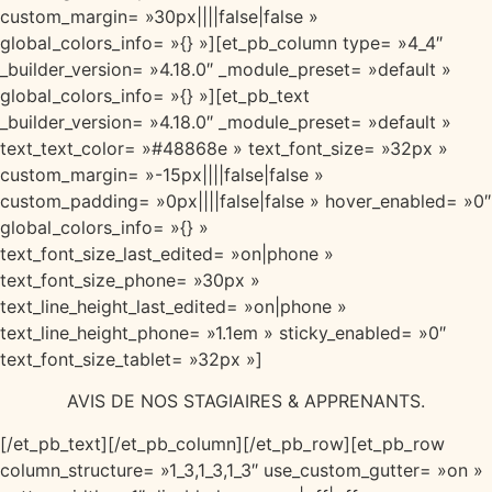
custom_margin= »30px||||false|false »
global_colors_info= »{} »][et_pb_column type= »4_4″
_builder_version= »4.18.0″ _module_preset= »default »
global_colors_info= »{} »][et_pb_text
_builder_version= »4.18.0″ _module_preset= »default »
text_text_color= »#48868e » text_font_size= »32px »
custom_margin= »-15px||||false|false »
custom_padding= »0px||||false|false » hover_enabled= »0″
global_colors_info= »{} »
text_font_size_last_edited= »on|phone »
text_font_size_phone= »30px »
text_line_height_last_edited= »on|phone »
text_line_height_phone= »1.1em » sticky_enabled= »0″
text_font_size_tablet= »32px »]
AVIS DE NOS STAGIAIRES & APPRENANTS.
[/et_pb_text][/et_pb_column][/et_pb_row][et_pb_row
column_structure= »1_3,1_3,1_3″ use_custom_gutter= »on »