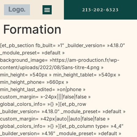
213-202-6323
Formation
[et_pb_section fb_built= »1″ _builder_version= »4.18.0″
_module_preset= »default »
background_image= »https://am-production.fr/wp-
content/uploads/2022/08/Sans-titre-4.png »
min_height= »540px » min_height_tablet= »540px »
min_height_phone= »660px »
min_height_last_edited= »on|phone »
custom_margin= »-24px||||false|false »
global_colors_info= »{} »][et_pb_row
_builder_version= »4.18.0″ _module_preset= »default »
custom_margin= »42px|auto||auto|false|false »
global_colors_info= »{} »][et_pb_column type= »4_4″
_builder_version= »4.16″ _module_preset= »default »