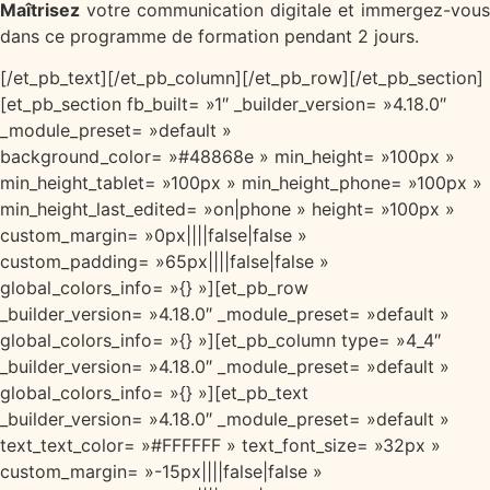
Maîtrisez
votre communication digitale et immergez-vous
dans ce programme de formation pendant 2 jours.
[/et_pb_text][/et_pb_column][/et_pb_row][/et_pb_section]
[et_pb_section fb_built= »1″ _builder_version= »4.18.0″
_module_preset= »default »
background_color= »#48868e » min_height= »100px »
min_height_tablet= »100px » min_height_phone= »100px »
min_height_last_edited= »on|phone » height= »100px »
custom_margin= »0px||||false|false »
custom_padding= »65px||||false|false »
global_colors_info= »{} »][et_pb_row
_builder_version= »4.18.0″ _module_preset= »default »
global_colors_info= »{} »][et_pb_column type= »4_4″
_builder_version= »4.18.0″ _module_preset= »default »
global_colors_info= »{} »][et_pb_text
_builder_version= »4.18.0″ _module_preset= »default »
text_text_color= »#FFFFFF » text_font_size= »32px »
custom_margin= »-15px||||false|false »