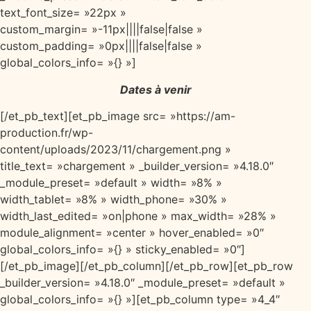
text_font_size= »22px »
custom_margin= »-11px||||false|false »
custom_padding= »0px||||false|false »
global_colors_info= »{} »]
Dates à venir
[/et_pb_text][et_pb_image src= »https://am-
production.fr/wp-
content/uploads/2023/11/chargement.png »
title_text= »chargement » _builder_version= »4.18.0″
_module_preset= »default » width= »8% »
width_tablet= »8% » width_phone= »30% »
width_last_edited= »on|phone » max_width= »28% »
module_alignment= »center » hover_enabled= »0″
global_colors_info= »{} » sticky_enabled= »0″]
[/et_pb_image][/et_pb_column][/et_pb_row][et_pb_row
_builder_version= »4.18.0″ _module_preset= »default »
global_colors_info= »{} »][et_pb_column type= »4_4″