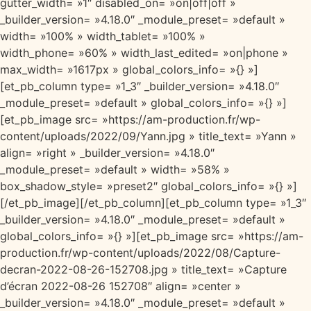
gutter_width= »1″ disabled_on= »on|off|off »
_builder_version= »4.18.0″ _module_preset= »default »
width= »100% » width_tablet= »100% »
width_phone= »60% » width_last_edited= »on|phone »
max_width= »1617px » global_colors_info= »{} »]
[et_pb_column type= »1_3″ _builder_version= »4.18.0″
_module_preset= »default » global_colors_info= »{} »]
[et_pb_image src= »https://am-production.fr/wp-
content/uploads/2022/09/Yann.jpg » title_text= »Yann »
align= »right » _builder_version= »4.18.0″
_module_preset= »default » width= »58% »
box_shadow_style= »preset2″ global_colors_info= »{} »]
[/et_pb_image][/et_pb_column][et_pb_column type= »1_3″
_builder_version= »4.18.0″ _module_preset= »default »
global_colors_info= »{} »][et_pb_image src= »https://am-
production.fr/wp-content/uploads/2022/08/Capture-
decran-2022-08-26-152708.jpg » title_text= »Capture
d’écran 2022-08-26 152708″ align= »center »
_builder_version= »4.18.0″ _module_preset= »default »