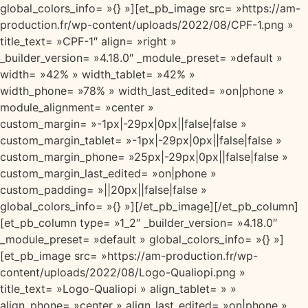
global_colors_info= »{} »][et_pb_image src= »https://am-
production.fr/wp-content/uploads/2022/08/CPF-1.png »
title_text= »CPF-1″ align= »right »
_builder_version= »4.18.0″ _module_preset= »default »
width= »42% » width_tablet= »42% »
width_phone= »78% » width_last_edited= »on|phone »
module_alignment= »center »
custom_margin= »-1px|-29px|0px||false|false »
custom_margin_tablet= »-1px|-29px|0px||false|false »
custom_margin_phone= »25px|-29px|0px||false|false »
custom_margin_last_edited= »on|phone »
custom_padding= »||20px||false|false »
global_colors_info= »{} »][/et_pb_image][/et_pb_column]
[et_pb_column type= »1_2″ _builder_version= »4.18.0″
_module_preset= »default » global_colors_info= »{} »]
[et_pb_image src= »https://am-production.fr/wp-
content/uploads/2022/08/Logo-Qualiopi.png »
title_text= »Logo-Qualiopi » align_tablet= » »
align_phone= »center » align_last_edited= »on|phone »