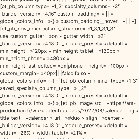
[et_pb_column type= »1_2″ specialty_columns= »2″
_builder_version= »4.16″ custom_padding= »||| »
global_colors_info= »{} » custom_padding__hover= »||| »]
[et_pb_row_inner column_structure= »1_3,1_3,1_3″
use_custom_gutter= »on » gutter_width= »2″
_builder_version= »4.18.0″ _module_preset= »default »
min_height= »120px » min_height_tablet= »120px »
min_height_phone= »480px »
min_height_last_edited= »on|phone » height= »100px »
custom_margin= »40px||||false|false »
global_colors_info= »{} »][et_pb_column_inner type= »1_3″
saved_specialty_column_type= »1_2″
_builder_version= »4.18.0″ _module_preset= »default »
global_colors_info= »{} »][et_pb_image src= »https://am-
production.fr/wp-content/uploads/2022/08/calendar.png »
title_text= »calendar » url= »#duo » align= »center »
_builder_version= »4.18.0″ _module_preset= »default »
width= »28% » width_tablet= »21% »