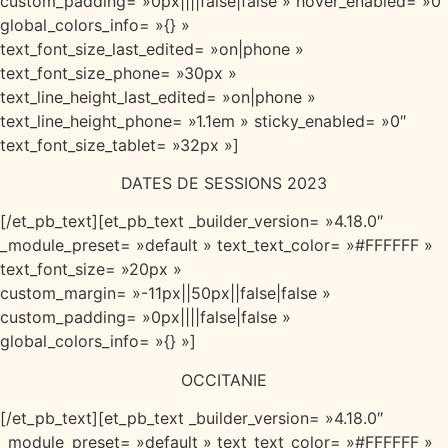
custom_padding= »0px||||false|false » hover_enabled= »0″
global_colors_info= »{} »
text_font_size_last_edited= »on|phone »
text_font_size_phone= »30px »
text_line_height_last_edited= »on|phone »
text_line_height_phone= »1.1em » sticky_enabled= »0″
text_font_size_tablet= »32px »]
DATES DE SESSIONS 2023
[/et_pb_text][et_pb_text _builder_version= »4.18.0″
_module_preset= »default » text_text_color= »#FFFFFF »
text_font_size= »20px »
custom_margin= »-11px||50px||false|false »
custom_padding= »0px||||false|false »
global_colors_info= »{} »]
OCCITANIE
[/et_pb_text][et_pb_text _builder_version= »4.18.0″
_module_preset= »default » text_text_color= »#FFFFFF »