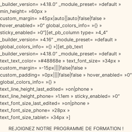
_builder_version= »4.18.0″ _module_preset= »default »
min_height= »60px »
custom_margin= »45px|auto||auto|false|false »
hover_enabled= »0″ global_colors_info= »{} »
sticky_enabled= »0″][et_pb_column type= »4_4″
_builder_version= »4.16″ _module_preset= »default »
global_colors_info= »{} »][et_pb_text
_builder_version= »4.18.0″ _module_preset= »default »
text_text_color= »#48868e » text_font_size= »34px »
custom_margin= »-15px||||false|false »
custom_padding= »0px||||false|false » hover_enabled= »0″
global_colors_info= »{} »
text_line_height_last_edited= »on|phone »
text_line_height_phone= »1.1em » sticky_enabled= »0″
text_font_size_last_edited= »on|phone »
text_font_size_phone= »28px »
text_font_size_tablet= »34px »]
REJOIGNEZ NOTRE PROGRAMME DE FORMATION !