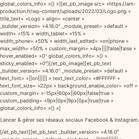
global_colors_info= »{} »][et_pb_image src= »https://am-
production.fr/wp-content/uploads/2022/03/Logo.png »
title_text= »Logo » align= »center »
_builder_version= »4.18.0″ _module_preset= »default »
width= »15% » width_tablet= »15% »
width_phone= »50% » width_last_edited= »on|phone »
max_width= »50% » custom_margin= »4px||||false|false »
hover_enabled= »0″ global_colors_info= »{} »
sticky_enabled= »0″][/et_pb_image][et_pb_text
_builder_version= »4.18.0″ _module_preset= »default »
text_font= »||on|||||| » text_text_color= »#FFFFFF »
text_font_size= »22px » background_enable_color= »off »
custom_margin= »-15px|60px||60px|false|true »
custom_padding= »9px|0px|9px|0px|true|true »
global_colors_info= »{} »]
Lancer & gérer ses réseaux sociaux Facebook & Instagram.
[/et_pb_text][et_pb_text _builder_version= »4.18.0″