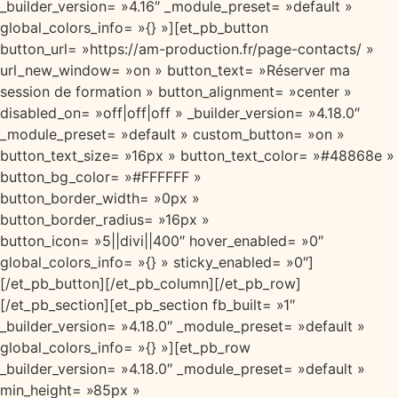
_builder_version= »4.16″ _module_preset= »default »
global_colors_info= »{} »][et_pb_button
button_url= »https://am-production.fr/page-contacts/ »
url_new_window= »on » button_text= »Réserver ma
session de formation » button_alignment= »center »
disabled_on= »off|off|off » _builder_version= »4.18.0″
_module_preset= »default » custom_button= »on »
button_text_size= »16px » button_text_color= »#48868e »
button_bg_color= »#FFFFFF »
button_border_width= »0px »
button_border_radius= »16px »
button_icon= »5||divi||400″ hover_enabled= »0″
global_colors_info= »{} » sticky_enabled= »0″]
[/et_pb_button][/et_pb_column][/et_pb_row]
[/et_pb_section][et_pb_section fb_built= »1″
_builder_version= »4.18.0″ _module_preset= »default »
global_colors_info= »{} »][et_pb_row
_builder_version= »4.18.0″ _module_preset= »default »
min_height= »85px »