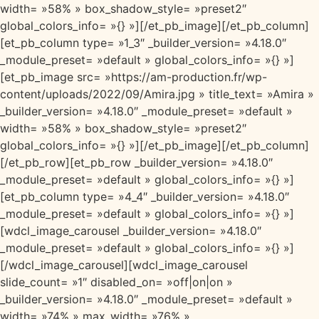
width= »58% » box_shadow_style= »preset2″
global_colors_info= »{} »][/et_pb_image][/et_pb_column]
[et_pb_column type= »1_3″ _builder_version= »4.18.0″
_module_preset= »default » global_colors_info= »{} »]
[et_pb_image src= »https://am-production.fr/wp-
content/uploads/2022/09/Amira.jpg » title_text= »Amira »
_builder_version= »4.18.0″ _module_preset= »default »
width= »58% » box_shadow_style= »preset2″
global_colors_info= »{} »][/et_pb_image][/et_pb_column]
[/et_pb_row][et_pb_row _builder_version= »4.18.0″
_module_preset= »default » global_colors_info= »{} »]
[et_pb_column type= »4_4″ _builder_version= »4.18.0″
_module_preset= »default » global_colors_info= »{} »]
[wdcl_image_carousel _builder_version= »4.18.0″
_module_preset= »default » global_colors_info= »{} »]
[/wdcl_image_carousel][wdcl_image_carousel
slide_count= »1″ disabled_on= »off|on|on »
_builder_version= »4.18.0″ _module_preset= »default »
width= »74% » max_width= »76% »