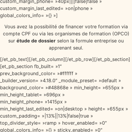
custom_margin_phone= »40px||||false|false »
custom_margin_last_edited= »on|phone »
global_colors_info= »{} »]
Vous avez la possibilité de financer votre formation via
compte CPF ou via les organismes de formation (OPCO)
sur
étude de dossier
selon la formule entreprise ou
apprenant seul.
[/et_pb_text][/et_pb_column][/et_pb_row][/et_pb_section]
[et_pb_section fb_built= »1″
prev_background_color= »#ffffff »
_builder_version= »4.18.0″ _module_preset= »default »
background_color= »#48868e » min_height= »655px »
min_height_tablet= »696px »
min_height_phone= »1415px »
min_height_last_edited= »on|desktop » height= »655px »
custom_padding= »|13%||13%|false|true »
top_divider_style= »ramp » hover_enabled= »0″
global_colors_info= »{} » sticky_enabled= »0″