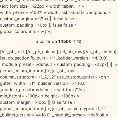
text_font_size= »22px » width_tablet= » »
width_phone= »100% » width_last_edited= »on|phone »
custom_margin= »-12px||||false|false »
custom_padding= »0px||||false|false »
global_colors_info= »{} »]
à partir de
1450€ TTC
.
[/et_pb_text][/et_pb_column][/et_pb_row][/et_pb_section]
[et_pb_section fb_built= »1″ _builder_version= »4.18.0″
_module_preset= »default » custom_padding= »22px||||| »
global_colors_info= »{} »][et_pb_row
column_structure= »1_2,1_2″ use_custom_gutter= »on »
gutter_width= »1″ _builder_version= »4.18.0″
_module_preset= »default » width= »71% »
min_height= »100px » height= »100px »
custom_margin= »10px||||false|false »
global_colors_info= »{} »][et_pb_column type= »1_2″
_builder_version= »4.18.0″ _module_preset= »default »