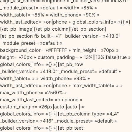
align_last_edited= »on|phone » _builder_version= »4.18.0″
_module_preset= »default » width= »85% »
width_tablet= »85% » width_phone= »90% »
width_last_edited= »on|phone » global_colors_info= »{} »]
[/et_pb_image][/et_pb_column][/et_pb_section]
[et_pb_section fb_built= »1″ _builder_version= »4.18.0″
_module_preset= »default »
background_color= »#FFFFFF » min_height= »70px »
height= »70px » custom_padding= »|13%||13%|false|true »
global_colors_info= »{} »][et_pb_row
_builder_version= »4.18.0″ _module_preset= »default »
width_tablet= » » width_phone= »93% »
width_last_edited= »on|phone » max_width_tablet= » »
max_width_phone= »2560% »
max_width_last_edited= »on|phone »
custom_margin= »26px|auto||auto|| »
global_colors_info= »{} »][et_pb_column type= »4_4″
_builder_version= »4.16″ _module_preset= »default »
global_colors_info= »{} »][et_pb_text