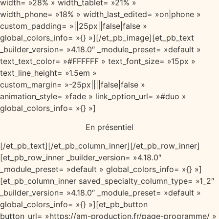
width= »28% » width_tablet= »21% »
width_phone= »18% » width_last_edited= »on|phone »
custom_padding= »||25px||false|false »
global_colors_info= »{} »][/et_pb_image][et_pb_text
_builder_version= »4.18.0″ _module_preset= »default »
text_text_color= »#FFFFFF » text_font_size= »15px »
text_line_height= »1.5em »
custom_margin= »-25px||||false|false »
animation_style= »fade » link_option_url= »#duo »
global_colors_info= »{} »]
En présentiel
[/et_pb_text][/et_pb_column_inner][/et_pb_row_inner]
[et_pb_row_inner _builder_version= »4.18.0″
_module_preset= »default » global_colors_info= »{} »]
[et_pb_column_inner saved_specialty_column_type= »1_2″
_builder_version= »4.18.0″ _module_preset= »default »
global_colors_info= »{} »][et_pb_button
button_url= »https://am-production.fr/page-programme/ »