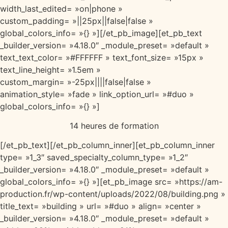
width_last_edited= »on|phone »
custom_padding= »||25px||false|false »
global_colors_info= »{} »][/et_pb_image][et_pb_text
_builder_version= »4.18.0″ _module_preset= »default »
text_text_color= »#FFFFFF » text_font_size= »15px »
text_line_height= »1.5em »
custom_margin= »-25px||||false|false »
animation_style= »fade » link_option_url= »#duo »
global_colors_info= »{} »]
14 heures de formation
[/et_pb_text][/et_pb_column_inner][et_pb_column_inner
type= »1_3″ saved_specialty_column_type= »1_2″
_builder_version= »4.18.0″ _module_preset= »default »
global_colors_info= »{} »][et_pb_image src= »https://am-
production.fr/wp-content/uploads/2022/08/building.png »
title_text= »building » url= »#duo » align= »center »
_builder_version= »4.18.0″ _module_preset= »default »