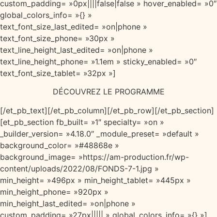
custom_padding= »0px||||false|false » hover_enabled= »0″
global_colors_info= »{} »
text_font_size_last_edited= »on|phone »
text_font_size_phone= »30px »
text_line_height_last_edited= »on|phone »
text_line_height_phone= »1.1em » sticky_enabled= »0″
text_font_size_tablet= »32px »]
DÉCOUVREZ LE PROGRAMME
[/et_pb_text][/et_pb_column][/et_pb_row][/et_pb_section]
[et_pb_section fb_built= »1″ specialty= »on »
_builder_version= »4.18.0″ _module_preset= »default »
background_color= »#48868e »
background_image= »https://am-production.fr/wp-
content/uploads/2022/08/FONDS-7-1.jpg »
min_height= »496px » min_height_tablet= »445px »
min_height_phone= »920px »
min_height_last_edited= »on|phone »
custom_padding= »27px||||| » global_colors_info= »{} »]